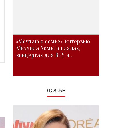
«Мечтаю о семье»: интервью
Михаила Хомы о планах,
концертах для ВСУ и
изменениях во время войны
ДОСЬЕ