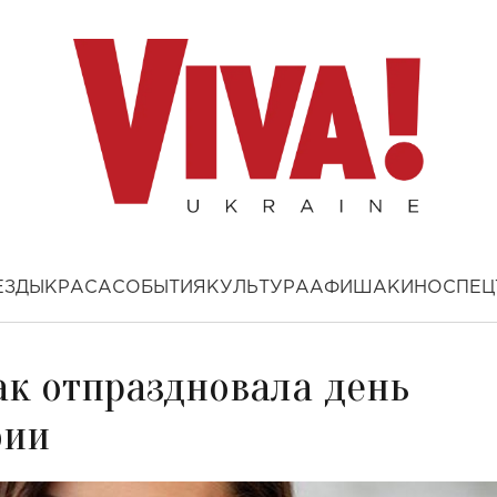
ЕЗДЫ
КРАСА
СОБЫТИЯ
КУЛЬТУРА
АФИША
КИНО
СПЕЦ
ак отпраздновала день
фии