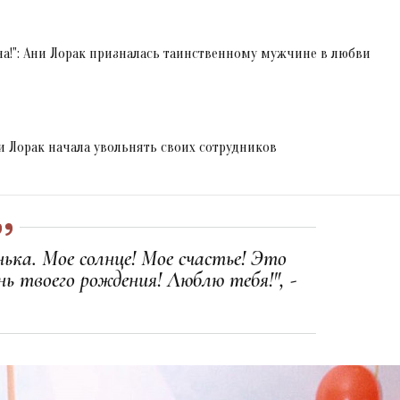
а!": Ани Лорак призналась таинственному мужчине в любви
и Лорак начала увольнять своих сотрудников
нька. Мое солнце! Мое счастье! Это
ь твоего рождения! Люблю тебя!", -