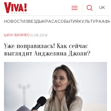
UK
НОВОСТИ
ЗВЕЗДЫ
КРАСА
СОБЫТИЯ
КУЛЬТУРА
АФ
10.06.2019
ШОУ-БИЗНЕС
Уже поправилась! Как сейчас
выглядит Анджелина Джоли?