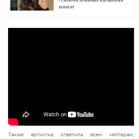
шпагат
Также артистка ответила всем хейтерам,