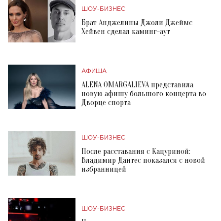
ШОУ-БИЗНЕС
Брат Анджелины Джоли Джеймс
Хейвен сделал каминг-аут
АФИША
ALENA OMARGALIEVA представила
новую афишу большого концерта во
Дворце спорта
ШОУ-БИЗНЕС
После расставания с Кацуриной:
Владимир Дантес показался с новой
избранницей
ШОУ-БИЗНЕС