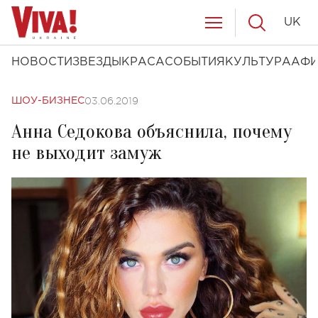
UK
НОВОСТИ
ЗВЕЗДЫ
КРАСА
СОБЫТИЯ
КУЛЬТУРА
АФ
03.06.2019
ШОУ-БИЗНЕС
Анна Седокова объяснила, почему
не выходит замуж