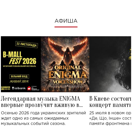
АФИША
Легендарная музыка ENIGMA
В Киеве состои
впервые прозвучит вживую в
концерт памят
Украине: где состоится концерт
Клименко: более
Осенью 2026 года украинских зрителей
25 июля в новом op
исполнят песн
ждет одно из самых ожидаемых
«Де, Що, Інше» сос
музыкальных событий сезона.
памяти фронтмена
Михаила Клименко. 