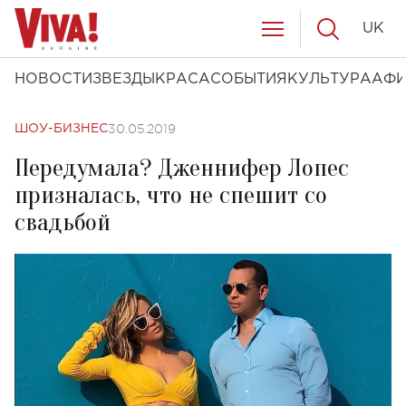
UK
НОВОСТИ
ЗВЕЗДЫ
КРАСА
СОБЫТИЯ
КУЛЬТУРА
АФ
30.05.2019
ШОУ-БИЗНЕС
Передумала? Дженнифер Лопес
призналась, что не спешит со
свадьбой