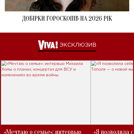
ДОБІРКИ ГОРОСКОПІВ НА 2026 РІК
ЭКСКЛЮЗИВ
«Мечтаю о семье»: интервью
«Я позволила 