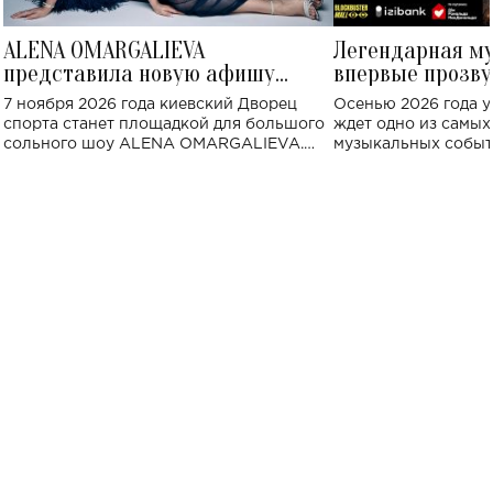
ALENA OMARGALIEVA
Легендарная м
представила новую афишу
впервые прозву
большого концерта во Дворце
Украине: где со
7 ноября 2026 года киевский Дворец
Осенью 2026 года у
спорта
спорта станет площадкой для большого
ждет одно из самы
сольного шоу ALENA OMARGALIEVA.
музыкальных событ
Концерт получил символичное название
«Не пьяная — влюбленная».