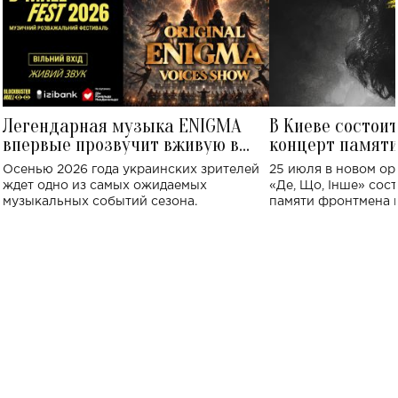
Легендарная музыка ENIGMA
В Киеве состои
впервые прозвучит вживую в
концерт памят
Украине: где состоится концерт
Клименко: более
Осенью 2026 года украинских зрителей
25 июля в новом op
исполнят песн
ждет одно из самых ожидаемых
«Де, Що, Інше» сос
музыкальных событий сезона.
памяти фронтмена
Михаила Клименко. 
особенный музыкал
посвященный артист
стало символом ис
настоящей любви.