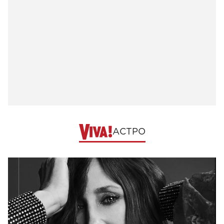
АСТРО