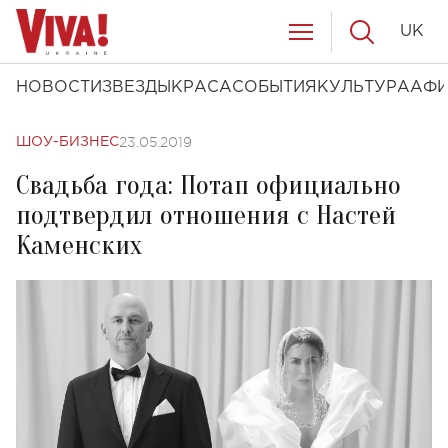
UK
НОВОСТИ
ЗВЕЗДЫ
КРАСА
СОБЫТИЯ
КУЛЬТУРА
АФ
23.05.2019
ШОУ-БИЗНЕС
Свадьба года: Потап официально
подтвердил отношения с Настей
Каменских