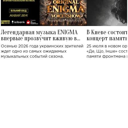
Легендарная музыка ENIGMA
В Киеве состои
впервые прозвучит вживую в
концерт памят
Украине: где состоится концерт
Клименко: более
Осенью 2026 года украинских зрителей
25 июля в новом op
исполнят песн
ждет одно из самых ожидаемых
«Де, Що, Інше» сос
музыкальных событий сезона.
памяти фронтмена
Михаила Клименко. 
особенный музыкал
посвященный артист
стало символом ис
настоящей любви.