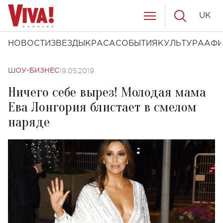
UK
НОВОСТИ
ЗВЕЗДЫ
КРАСА
СОБЫТИЯ
КУЛЬТУРА
АФ
19.05.2019
ШОУ-БИЗНЕС
Ничего себе вырез! Молодая мама
Ева Лонгория блистает в смелом
наряде