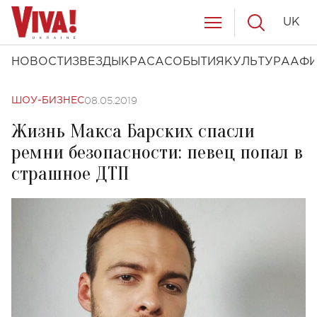
UK
НОВОСТИ
ЗВЕЗДЫ
КРАСА
СОБЫТИЯ
КУЛЬТУРА
АФ
08.05.2019
ШОУ-БИЗНЕС
Жизнь Макса Барских спасли
ремни безопасности: певец попал в
страшное ДТП