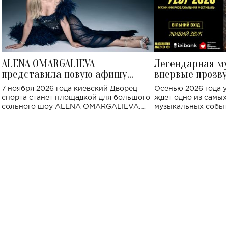
ALENA OMARGALIEVA
Легендарная м
представила новую афишу
впервые прозву
большого концерта во Дворце
Украине: где со
7 ноября 2026 года киевский Дворец
Осенью 2026 года у
спорта
спорта станет площадкой для большого
ждет одно из самы
сольного шоу ALENA OMARGALIEVA.
музыкальных событ
Концерт получил символичное название
«Не пьяная — влюбленная».