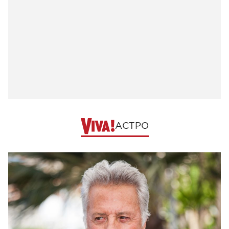
АСТРО