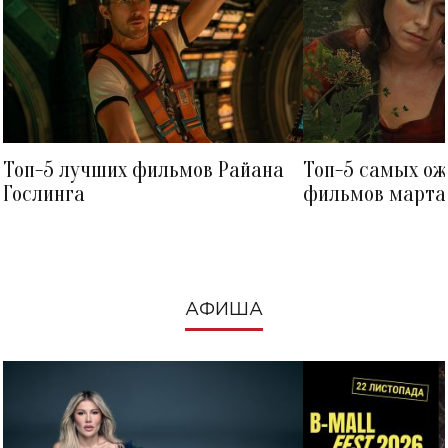
Топ-5 лучших фильмов Райана
Топ-5 самых о
Гослинга
фильмов марта 
посмотреть в к
АФИША