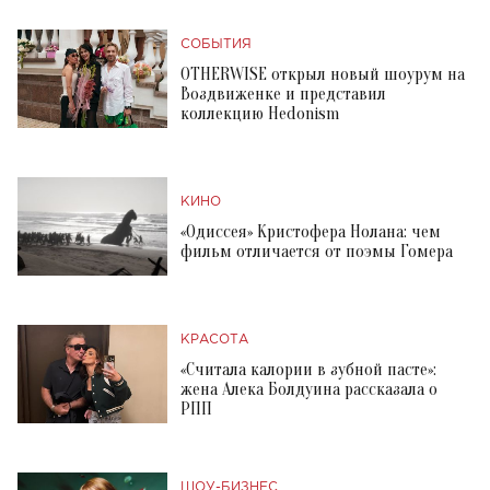
СОБЫТИЯ
OTHERWISE открыл новый шоурум на
Воздвиженке и представил
коллекцию Hedonism
КИНО
«Одиссея» Кристофера Нолана: чем
фильм отличается от поэмы Гомера
КРАСОТА
«Считала калории в зубной пасте»:
жена Алека Болдуина рассказала о
РПП
ШОУ-БИЗНЕС