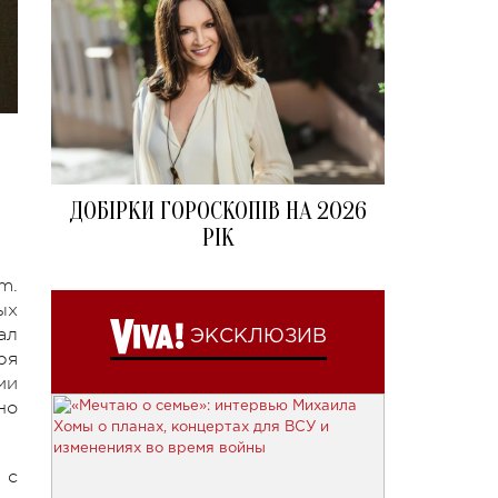
ДОБІРКИ ГОРОСКОПІВ НА 2026
РІК
m.
ых
ал
ЭКСКЛЮЗИВ
ря
ми
но
 с