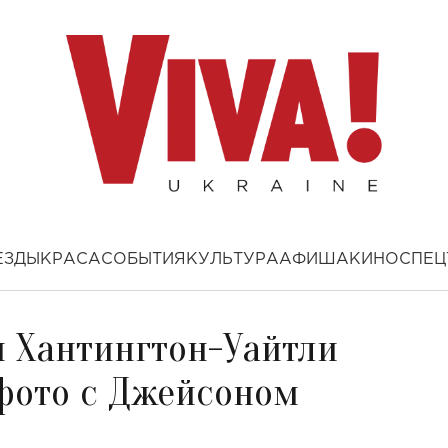
ЕЗДЫ
КРАСА
СОБЫТИЯ
КУЛЬТУРА
АФИША
КИНО
СПЕЦ
и Хантингтон-Уайтли
фото с Джейсоном