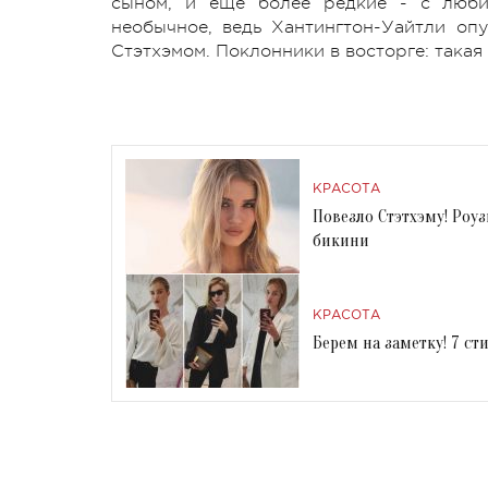
сыном, и еще более редкие - с люби
необычное, ведь Хантингтон-Уайтли о
Стэтхэмом. Поклонники в восторге: такая
КРАСОТА
Повезло Стэтхэму! Роу
бикини
КРАСОТА
Берем на заметку! 7 с