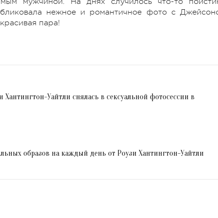
мым мужчиной. На днях случилось что-то поисти
публиковала нежное и романтичное фото с Джейсон
 красивая пара!
зи Хантингтон-Уайтли снялась в сексуальной фотосессии в
тильных образов на каждый день от Роузи Хантингтон-Уайтли