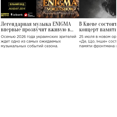
Легендарная музыка ENIGMA
В Киеве состои
впервые прозвучит вживую в
концерт памят
Украине: где состоится концерт
Клименко: более
Осенью 2026 года украинских зрителей
25 июля в новом op
исполнят песн
ждет одно из самых ожидаемых
«Де, Що, Інше» сос
музыкальных событий сезона.
памяти фронтмена
Михаила Клименко. 
особенный музыкал
посвященный артист
стало символом ис
настоящей любви.