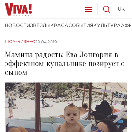
UK
НОВОСТИ
ЗВЕЗДЫ
КРАСА
СОБЫТИЯ
КУЛЬТУРА
АФ
29.04.2019
ШОУ-БИЗНЕС
Мамина радость: Ева Лонгория в
эффектном купальнике позирует с
сыном