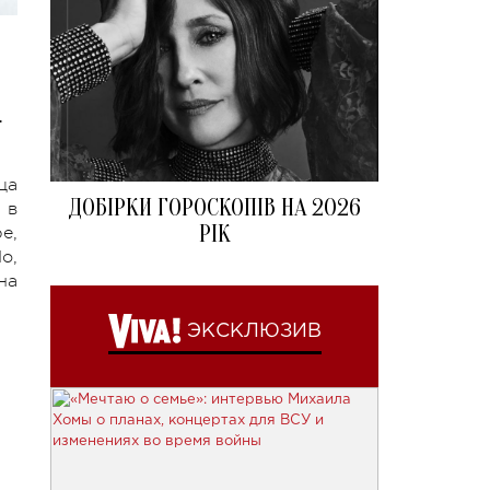
.
ца
ДОБІРКИ ГОРОСКОПІВ НА 2026
 в
РІК
е,
о,
на
ЭКСКЛЮЗИВ