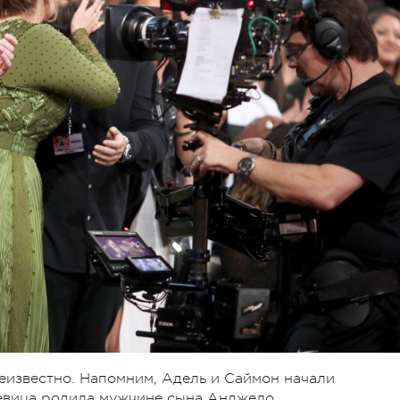
неизвестно. Напомним, Адель и Саймон начали
д певица родила мужчине сына Анджело.