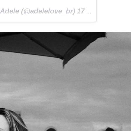
dele (@adelelove_br)
17 Апр 2019 в 2:04 PDT