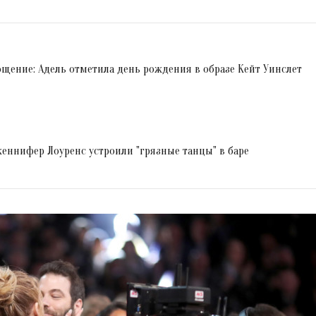
щение: Адель отметила день рождения в образе Кейт Уинслет
женнифер Лоуренс устроили "грязные танцы" в баре