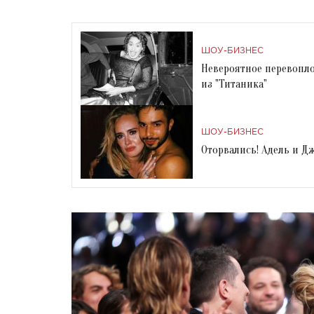
ШОУ-БИЗНЕС
Невероятное перевопло
из "Титаника"
ШОУ-БИЗНЕС
Оторвались! Адель и Д