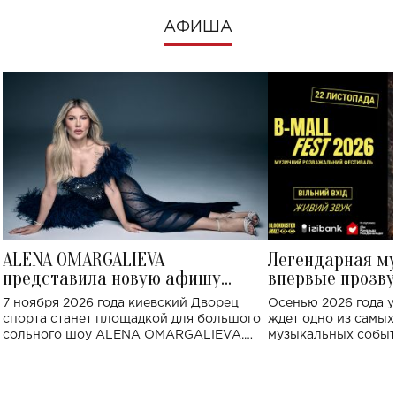
АФИША
ALENA OMARGALIEVA
Легендарная м
представила новую афишу
впервые прозву
большого концерта во Дворце
Украине: где со
7 ноября 2026 года киевский Дворец
Осенью 2026 года у
спорта
спорта станет площадкой для большого
ждет одно из самы
сольного шоу ALENA OMARGALIEVA.
музыкальных событ
Концерт получил символичное название
«Не пьяная — влюбленная».