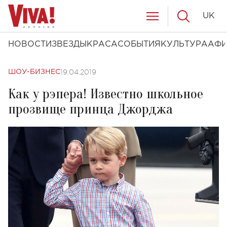
UK
НОВОСТИ
ЗВЕЗДЫ
КРАСА
СОБЫТИЯ
КУЛЬТУРА
АФ
19.04.2019
ШОУ-БИЗНЕС
Как у рэпера! Известно школьное
прозвище принца Джорджа