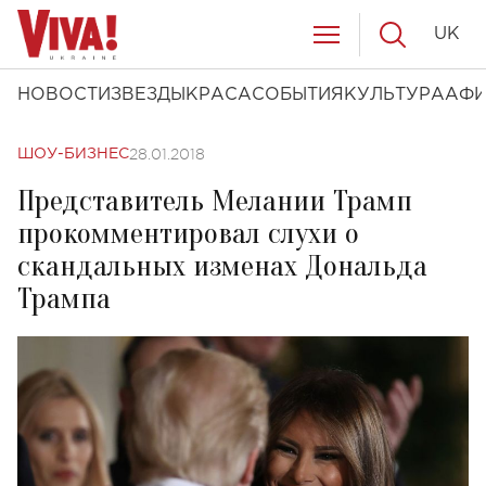
UK
НОВОСТИ
ЗВЕЗДЫ
КРАСА
СОБЫТИЯ
КУЛЬТУРА
АФ
28.01.2018
ШОУ-БИЗНЕС
Представитель Мелании Трамп
прокомментировал слухи о
скандальных изменах Дональда
Трампа