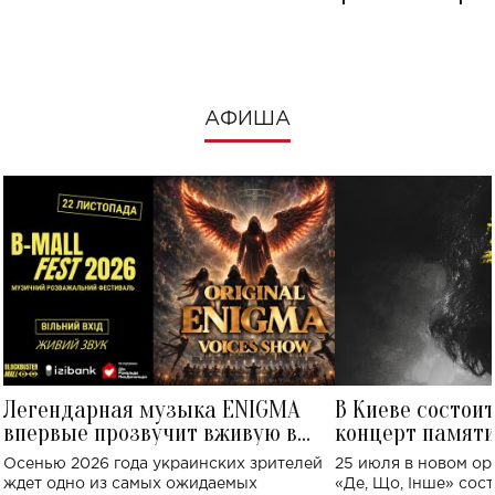
посмотреть в к
АФИША
Легендарная музыка ENIGMA
В Киеве состои
впервые прозвучит вживую в
концерт памят
Украине: где состоится концерт
Клименко: более
Осенью 2026 года украинских зрителей
25 июля в новом op
исполнят песн
ждет одно из самых ожидаемых
«Де, Що, Інше» сос