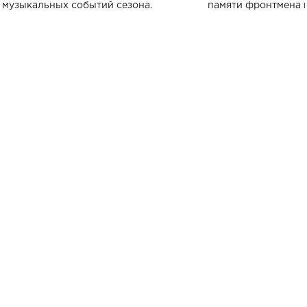
музыкальных событий сезона.
памяти фронтмена
Михаила Клименко. 
особенный музыкал
посвященный артист
стало символом ис
настоящей любви.