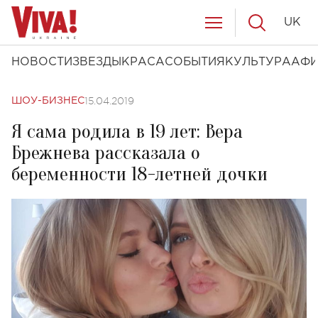
UK
НОВОСТИ
ЗВЕЗДЫ
КРАСА
СОБЫТИЯ
КУЛЬТУРА
АФ
15.04.2019
ШОУ-БИЗНЕС
Я сама родила в 19 лет: Вера
Брежнева рассказала о
беременности 18-летней дочки