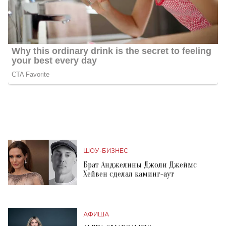
ШОУ-БИЗНЕС
Брат Анджелины Джоли Джеймс
Хейвен сделал каминг-аут
АФИША