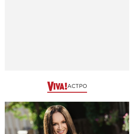
АСТРО