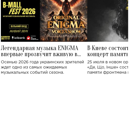
Легендарная музыка ENIGMA
В Киеве состои
впервые прозвучит вживую в
концерт памят
Украине: где состоится концерт
Клименко: более
Осенью 2026 года украинских зрителей
25 июля в новом op
исполнят песн
ждет одно из самых ожидаемых
«Де, Що, Інше» сос
музыкальных событий сезона.
памяти фронтмена
Михаила Клименко. 
особенный музыкал
посвященный артист
стало символом ис
настоящей любви.