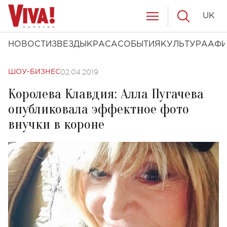
UK
НОВОСТИ
ЗВЕЗДЫ
КРАСА
СОБЫТИЯ
КУЛЬТУРА
АФ
02.04.2019
ШОУ-БИЗНЕС
Королева Клавдия: Алла Пугачева
опубликовала эффектное фото
внучки в короне