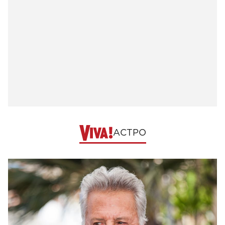
АСТРО