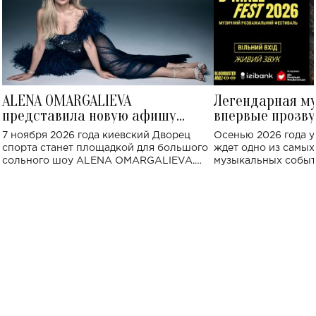
ALENA OMARGALIEVA
Легендарная м
представила новую афишу
впервые прозву
большого концерта во Дворце
Украине: где со
7 ноября 2026 года киевский Дворец
Осенью 2026 года у
спорта
спорта станет площадкой для большого
ждет одно из самы
сольного шоу ALENA OMARGALIEVA.
музыкальных событ
Концерт получил символичное название
«Не пьяная — влюбленная».