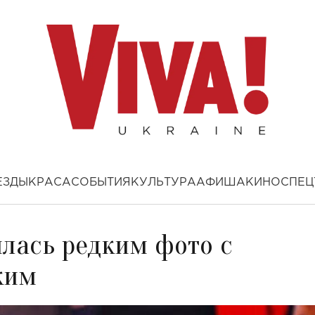
ЕЗДЫ
КРАСА
СОБЫТИЯ
КУЛЬТУРА
АФИША
КИНО
СПЕЦ
илась редким фото с
ким