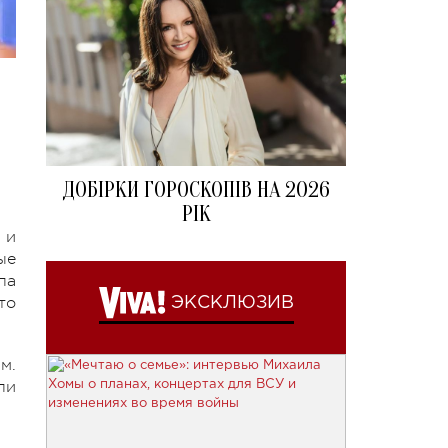
ДОБІРКИ ГОРОСКОПІВ НА 2026
РІК
 и
ые
па
то
ЭКСКЛЮЗИВ
м.
ли