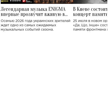
Легендарная музыка ENIGMA
В Киеве состои
впервые прозвучит вживую в
концерт памят
Украине: где состоится концерт
Клименко: более
Осенью 2026 года украинских зрителей
25 июля в новом op
исполнят песн
ждет одно из самых ожидаемых
«Де, Що, Інше» сос
музыкальных событий сезона.
памяти фронтмена
Михаила Клименко. 
особенный музыкал
посвященный артист
стало символом ис
настоящей любви.