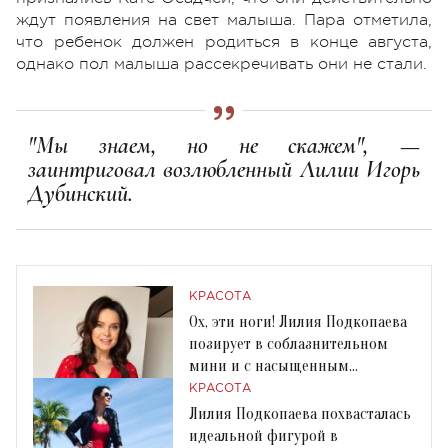
ждут появления на свет малыша. Пара отметила,
что ребенок должен родиться в конце августа,
однако пол малыша рассекречивать они не стали.
"Мы знаем, но не скажем", —
заинтриговал возлюбленный Лилии Игорь
Дубинский.
КРАСОТА
Ох, эти ноги! Лилия Подкопаева
позирует в соблазнительном
мини и с насыщенным
макияжем
КРАСОТА
Лилия Подкопаева похвасталась
идеальной фигурой в