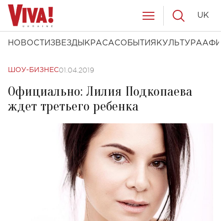
UK
НОВОСТИ
ЗВЕЗДЫ
КРАСА
СОБЫТИЯ
КУЛЬТУРА
АФ
01.04.2019
ШОУ-БИЗНЕС
Официально: Лилия Подкопаева
ждет третьего ребенка