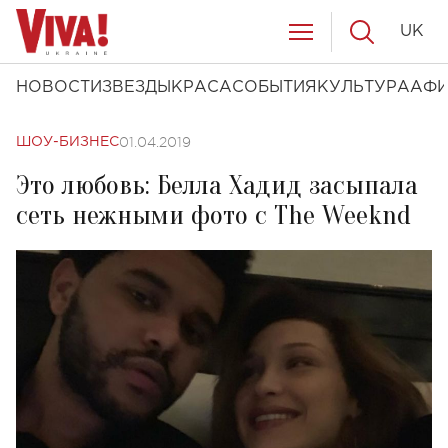
UK
НОВОСТИ
ЗВЕЗДЫ
КРАСА
СОБЫТИЯ
КУЛЬТУРА
АФ
01.04.2019
ШОУ-БИЗНЕС
Это любовь: Белла Хадид засыпала
сеть нежными фото с The Weeknd