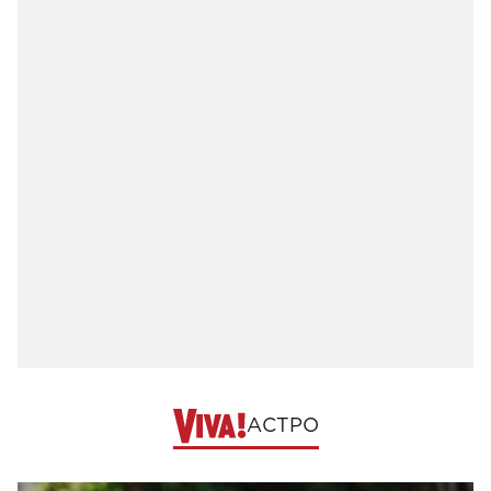
АСТРО