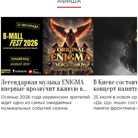
АФИША
Легендарная музыка ENIGMA
В Киеве состои
впервые прозвучит вживую в
концерт памят
Украине: где состоится концерт
Клименко: более
Осенью 2026 года украинских зрителей
25 июля в новом op
исполнят песн
ждет одно из самых ожидаемых
«Де, Що, Інше» сос
музыкальных событий сезона.
памяти фронтмена
Михаила Клименко. 
особенный музыкал
посвященный артист
стало символом ис
настоящей любви.