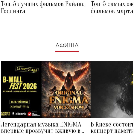
Топ-5 лучших фильмов Райана
Топ-5 самых о
Гослинга
фильмов марта 
посмотреть в к
АФИША
Легендарная музыка ENIGMA
В Киеве состои
впервые прозвучит вживую в
концерт памят