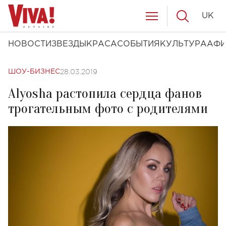
UK
НОВОСТИ
ЗВЕЗДЫ
КРАСА
СОБЫТИЯ
КУЛЬТУРА
АФ
28.03.2019
ШОУ-БИЗНЕС
Alyosha растопила сердца фанов
трогательным фото с родителями