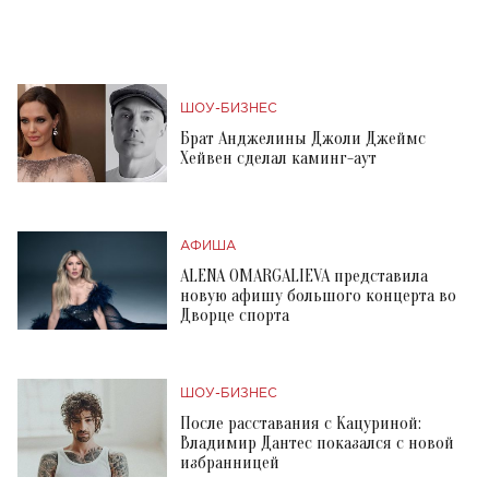
ШОУ-БИЗНЕС
Брат Анджелины Джоли Джеймс
Хейвен сделал каминг-аут
АФИША
ALENA OMARGALIEVA представила
новую афишу большого концерта во
Дворце спорта
ШОУ-БИЗНЕС
После расставания с Кацуриной:
Владимир Дантес показался с новой
избранницей