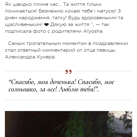
Як швидко плине час… Та життя тільки
починається! Безмежно кохаю тебе і матусю! З
днем народження, татку! Будь здоровеньким та
щасливеньким! ❤️ Дякую за життя ”, — так
подписала фото с родителями Alyosha.
Самым трогательным моментом в поздравлении
стал ответный комментарий от отца певицы,
Александра Кучера:
“Спасибо, моя доченька! Спасибо, мое
солнышко, за все! Люблю тебя!”.