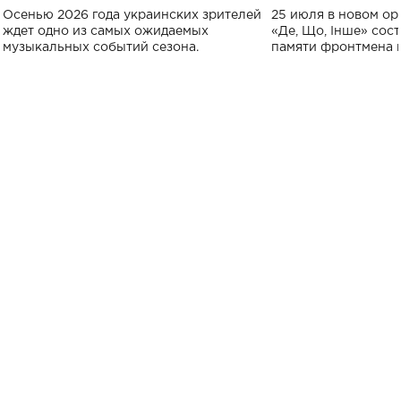
Украине: где состоится концерт
Клименко: более
Осенью 2026 года украинских зрителей
25 июля в новом op
исполнят песн
ждет одно из самых ожидаемых
«Де, Що, Інше» сос
музыкальных событий сезона.
памяти фронтмена
Михаила Клименко. 
особенный музыкал
посвященный артист
стало символом ис
настоящей любви.