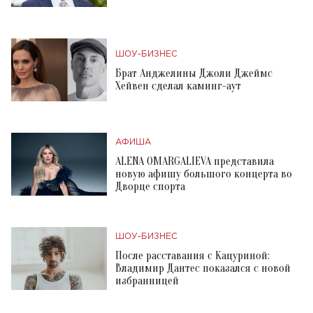
ШОУ-БИЗНЕС
Брат Анджелины Джоли Джеймс
Хейвен сделал каминг-аут
АФИША
ALENA OMARGALIEVA представила
новую афишу большого концерта во
Дворце спорта
ШОУ-БИЗНЕС
После расставания с Кацуриной:
Владимир Дантес показался с новой
избранницей