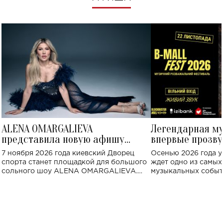
ALENA OMARGALIEVA
Легендарная м
представила новую афишу
впервые прозву
большого концерта во Дворце
Украине: где со
7 ноября 2026 года киевский Дворец
Осенью 2026 года у
спорта
спорта станет площадкой для большого
ждет одно из самы
сольного шоу ALENA OMARGALIEVA.
музыкальных событ
Концерт получил символичное название
«Не пьяная — влюбленная».