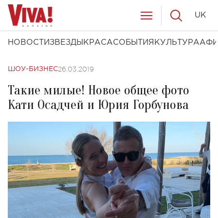
UK
НОВОСТИ
ЗВЕЗДЫ
КРАСА
СОБЫТИЯ
КУЛЬТУРА
АФ
26.03.2019
ШОУ-БИЗНЕС
Такие милые! Новое общее фото
Кати Осадчей и Юрия Горбунова