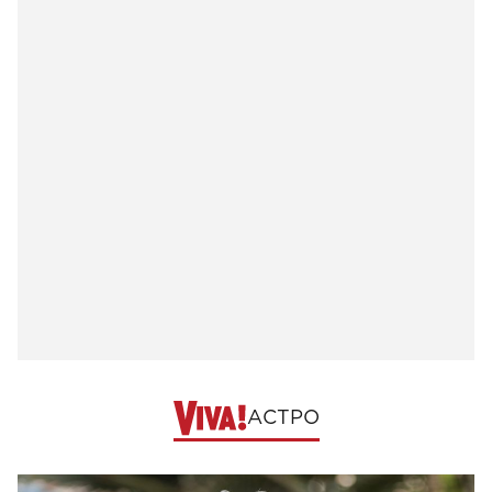
АСТРО