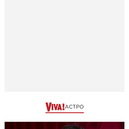
АСТРО