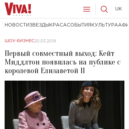
UK
НОВОСТИ
ЗВЕЗДЫ
КРАСА
СОБЫТИЯ
КУЛЬТУРА
АФ
20.03.2019
ШОУ-БИЗНЕС
Первый совместный выход: Кейт
Миддлтон появилась на публике с
королевой Елизаветой ІІ