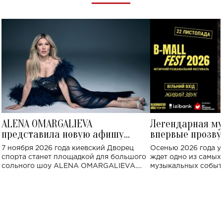
ALENA OMARGALIEVA
Легендарная м
представила новую афишу
впервые прозву
большого концерта во Дворце
Украине: где со
7 ноября 2026 года киевский Дворец
Осенью 2026 года у
спорта
спорта станет площадкой для большого
ждет одно из самы
сольного шоу ALENA OMARGALIEVA.
музыкальных событ
Концерт получил символичное название
«Не пьяная — влюбленная».