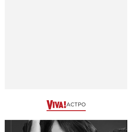
АСТРО