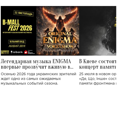
Легендарная музыка ENIGMA
В Киеве состои
впервые прозвучит вживую в
концерт памят
Украине: где состоится концерт
Клименко: более
Осенью 2026 года украинских зрителей
25 июля в новом op
исполнят песн
ждет одно из самых ожидаемых
«Де, Що, Інше» сос
музыкальных событий сезона.
памяти фронтмена
Михаила Клименко. 
особенный музыкал
посвященный артист
стало символом ис
настоящей любви.