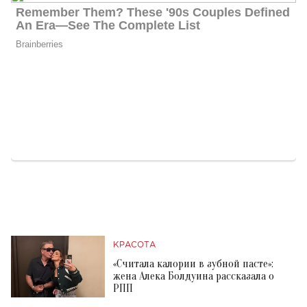
КРАСОТА
«Считала калории в зубной пасте»:
жена Алека Болдуина рассказала о
РПП