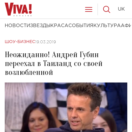
UK
НОВОСТИ
ЗВЕЗДЫ
КРАСА
СОБЫТИЯ
КУЛЬТУРА
АФ
19.03.2019
ШОУ-БИЗНЕС
Неожиданно! Андрей Губин
переехал в Таиланд со своей
возлюбленной