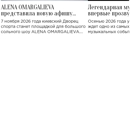
ALENA OMARGALIEVA
Легендарная м
представила новую афишу
впервые прозву
большого концерта во Дворце
Украине: где со
7 ноября 2026 года киевский Дворец
Осенью 2026 года у
спорта
спорта станет площадкой для большого
ждет одно из самы
сольного шоу ALENA OMARGALIEVA.
музыкальных событ
Концерт получил символичное название
«Не пьяная — влюбленная».