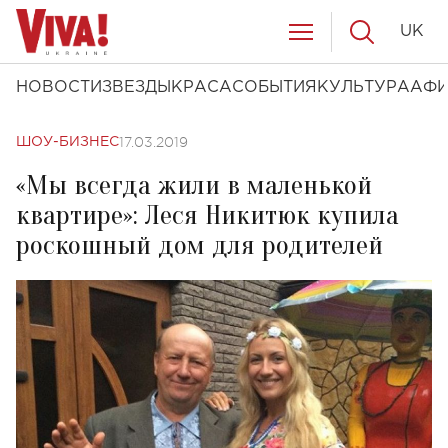
UK
НОВОСТИ
ЗВЕЗДЫ
КРАСА
СОБЫТИЯ
КУЛЬТУРА
АФ
17.03.2019
ШОУ-БИЗНЕС
«Мы всегда жили в маленькой
квартире»: Леся Никитюк купила
роскошный дом для родителей