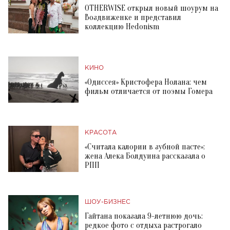
OTHERWISE открыл новый шоурум на
Воздвиженке и представил
коллекцию Hedonism
КИНО
«Одиссея» Кристофера Нолана: чем
фильм отличается от поэмы Гомера
КРАСОТА
«Считала калории в зубной пасте»:
жена Алека Болдуина рассказала о
РПП
ШОУ-БИЗНЕС
Гайтана показала 9-летнюю дочь:
редкое фото с отдыха растрогало