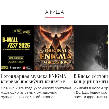
АФИША
Легендарная музыка ENIGMA
В Киеве состои
впервые прозвучит вживую в
концерт памят
Украине: где состоится концерт
Клименко: более
Осенью 2026 года украинских зрителей
25 июля в новом op
исполнят песн
ждет одно из самых ожидаемых
«Де, Що, Інше» сос
музыкальных событий сезона.
памяти фронтмена
Михаила Клименко. 
особенный музыкал