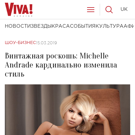
UK
НОВОСТИ
ЗВЕЗДЫ
КРАСА
СОБЫТИЯ
КУЛЬТУРА
АФ
15.03.2019
ШОУ-БИЗНЕС
Винтажная роскошь: Michelle
Andrade кардинально изменила
стиль