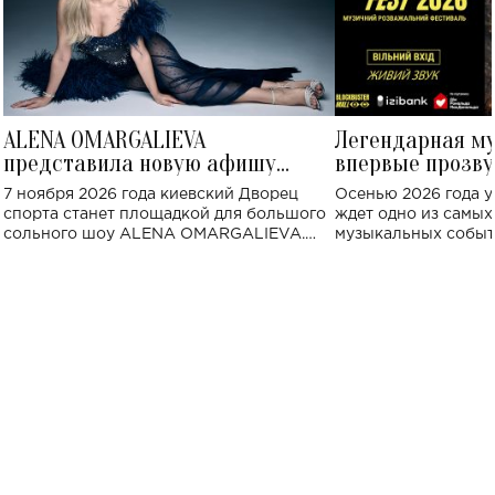
ALENA OMARGALIEVA
Легендарная м
представила новую афишу
впервые прозву
большого концерта во Дворце
Украине: где со
7 ноября 2026 года киевский Дворец
Осенью 2026 года у
спорта
спорта станет площадкой для большого
ждет одно из самы
сольного шоу ALENA OMARGALIEVA.
музыкальных событ
Концерт получил символичное название
«Не пьяная — влюбленная».