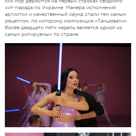
сих пор держится на первых строках сводного
хит-парада по Украине. Манера исполнения
артистки и качественный саунд стали тем самым
рецептом, по которому композиция «Танцювати»
более двадцати пяти недель является одной из
самых ротируемых по стране.