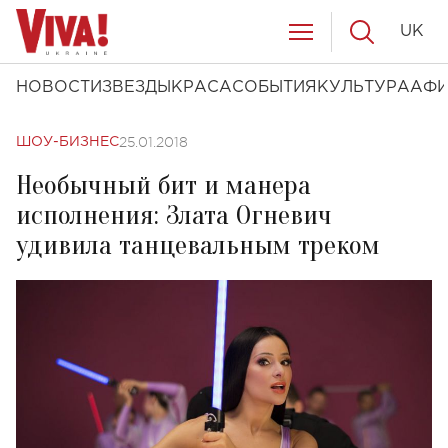
UK
НОВОСТИ
ЗВЕЗДЫ
КРАСА
СОБЫТИЯ
КУЛЬТУРА
АФ
25.01.2018
ШОУ-БИЗНЕС
Необычный бит и манера
исполнения: Злата Огневич
удивила танцевальным треком