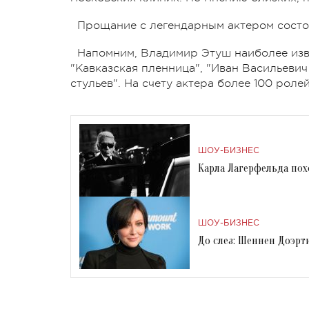
Прощание с легендарным актером состоит
Напомним, Владимир Этуш наиболее изве
"Кавказская пленница", "Иван Васильевич
стульев". На счету актера более 100 роле
ШОУ-БИЗНЕС
Карла Лагерфельда пох
ШОУ-БИЗНЕС
До слез: Шеннен Доэр