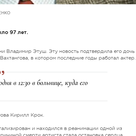
ЕНКО
ло 97 лет.
зни Владимир Этуш. Эту новость подтвердила его дочь
 Вахтангова, в котором последние годы работал актер.
ня в 12:30 в больнице, куда его
гова Кирилл Крок.
итализирован и находился в реанимации одной из
причиной смерти артиста стала остановка сердца.