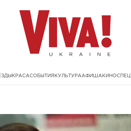
ЕЗДЫ
КРАСА
СОБЫТИЯ
КУЛЬТУРА
АФИША
КИНО
СПЕЦ
ш