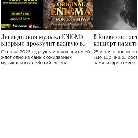
Легендарная музыка ENIGMA
В Киеве состои
впервые прозвучит вживую в
концерт памят
Украине: где состоится концерт
Клименко: более
Осенью 2026 года украинских зрителей
25 июля в новом op
исполнят песн
ждет одно из самых ожидаемых
«Де, Що, Інше» сос
музыкальных событий сезона.
памяти фронтмена
Михаила Клименко. 
особенный музыкал
посвященный артист
стало символом ис
настоящей любви.