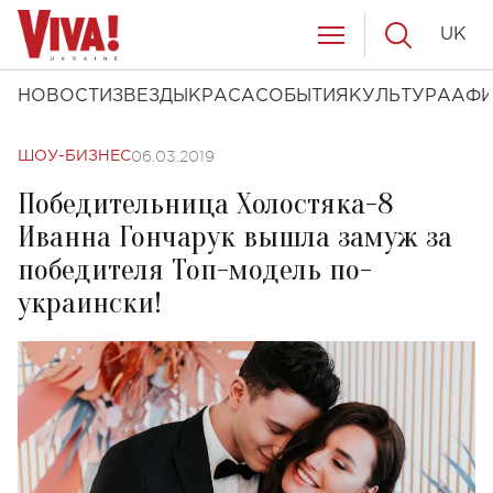
UK
НОВОСТИ
ЗВЕЗДЫ
КРАСА
СОБЫТИЯ
КУЛЬТУРА
АФ
06.03.2019
ШОУ-БИЗНЕС
Победительница Холостяка-8
Иванна Гончарук вышла замуж за
победителя Топ-модель по-
украински!