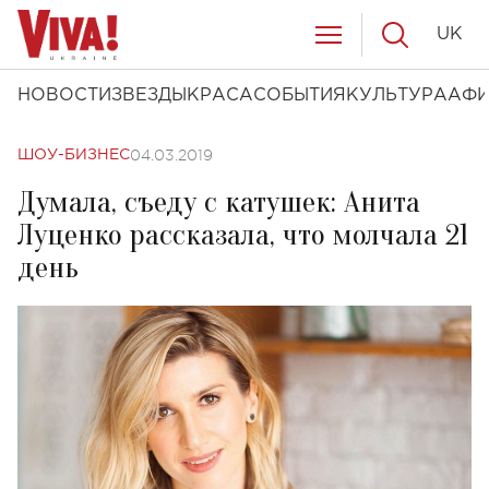
UK
НОВОСТИ
ЗВЕЗДЫ
КРАСА
СОБЫТИЯ
КУЛЬТУРА
АФ
04.03.2019
ШОУ-БИЗНЕС
Думала, съеду с катушек: Анита
Луценко рассказала, что молчала 21
день