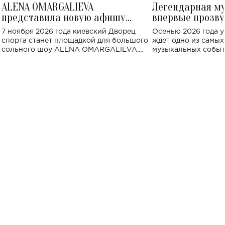
ALENA OMARGALIEVA
Легендарная м
представила новую афишу
впервые прозву
большого концерта во Дворце
Украине: где со
7 ноября 2026 года киевский Дворец
Осенью 2026 года у
спорта
спорта станет площадкой для большого
ждет одно из самы
сольного шоу ALENA OMARGALIEVA.
музыкальных событ
Концерт получил символичное название
«Не пьяная — влюбленная».