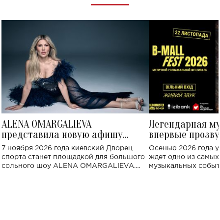
ALENA OMARGALIEVA
Легендарная м
представила новую афишу
впервые прозву
большого концерта во Дворце
Украине: где со
7 ноября 2026 года киевский Дворец
Осенью 2026 года у
спорта
спорта станет площадкой для большого
ждет одно из самы
сольного шоу ALENA OMARGALIEVA.
музыкальных событ
Концерт получил символичное название
«Не пьяная — влюбленная».