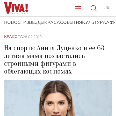
UK
НОВОСТИ
ЗВЕЗДЫ
КРАСА
СОБЫТИЯ
КУЛЬТУРА
АФ
26.02.2019
КРАСОТА
На спорте: Анита Луценко и ее 63-
летняя мама похвастались
стройными фигурами в
облегающих костюмах