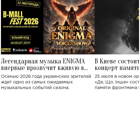
Легендарная музыка ENIGMA
В Киеве состои
впервые прозвучит вживую в
концерт памят
Украине: где состоится концерт
Клименко: более
Осенью 2026 года украинских зрителей
25 июля в новом op
исполнят песн
ждет одно из самых ожидаемых
«Де, Що, Інше» сос
музыкальных событий сезона.
памяти фронтмена
Михаила Клименко. 
особенный музыкал
посвященный артист
стало символом ис
настоящей любви.