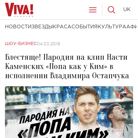
UK
НОВОСТИ
ЗВЕЗДЫ
КРАСА
СОБЫТИЯ
КУЛЬТУРА
АФ
04.03.2019
ШОУ-БИЗНЕС
Блестяще! Пародия на клип Насти
Каменских «Попа как у Ким» в
исполнении Владимира Остапчука