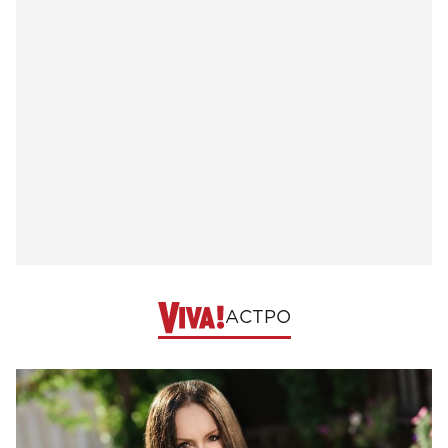
АСТРО