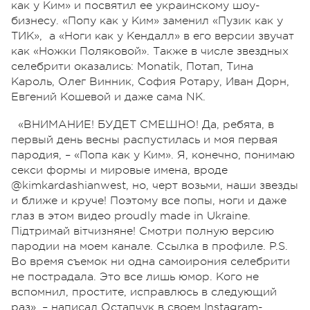
как у Ким» и посвятил ее украинскому шоу-
бизнесу. «Попу как у Ким» заменил «Пузик как у
ТИК», а «Ноги как у Кендалл» в его версии звучат
как «Ножки Поляковой». Также в числе звездных
селебрити оказались: Monatik, Потап, Тина
Кароль, Олег Винник, София Ротару, Иван Дорн,
Евгений Кошевой и даже сама NK.
«ВНИМАНИЕ! БУДЕТ СМЕШНО! Да, ребята, в
первый день весны распустилась и моя первая
пародия, – «Попа как у Ким». Я, конечно, понимаю
секси формы и мировые имена, вроде
@kimkardashianwest, но, черт возьми, наши звезды
и ближе и круче! Поэтому все попы, ноги и даже
глаз в этом видео proudly made in Ukraine.
Підтримай вітчизняне! Смотри полную версию
пародии на моем канале. Ссылка в профиле. P.S.
Во время съемок ни одна самоирония селебрити
не пострадала. Это все лишь юмор. Кого не
вспомнил, простите, исправлюсь в следующий
раз», – написал Остапчук в своем Instagram-