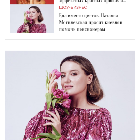
эффектных красных брюках и
черном гольфе
ШОУ-БИЗНЕС
Еда вместо цветов: Наталья
Могилевская просит киевлян
помочь пенсионерам