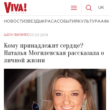
UK
НОВОСТИ
ЗВЕЗДЫ
КРАСА
СОБЫТИЯ
КУЛЬТУРА
АФ
03.03.2019
ШОУ-БИЗНЕС
Кому принадлежит сердце?
Наталья Могилевская рассказала о
личной жизни