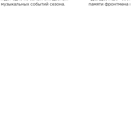
музыкальных событий сезона.
памяти фронтмена
Михаила Клименко. 
особенный музыкал
посвященный артист
стало символом ис
настоящей любви.