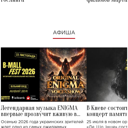
посмотреть в к
АФИША
Легендарная музыка ENIGMA
В Киеве состои
впервые прозвучит вживую в
концерт памят
Украине: где состоится концерт
Клименко: более
Осенью 2026 года украинских зрителей
25 июля в новом op
исполнят песн
ждет одно из самых ожидаемых
«Де, Що, Інше» сос