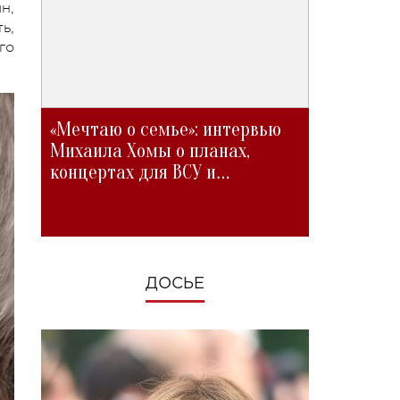
н,
ь,
го
«Мечтаю о семье»: интервью
Михаила Хомы о планах,
концертах для ВСУ и
изменениях во время войны
ДОСЬЕ