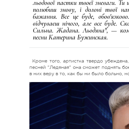
льодової пастки твоєї зневаги. Ти 
полюбиш знову, і долоні твої на
бажання. Все це буде, обов'язко
відчуваєш нічого, але все буде. Ск
Сильна. Жадана. Льодяна", — ком
песни Катерина Бужинская.
Кроме того, артистка твердо убежден
песней "Ледяная" она сможет поднять бо
в них веру в то, как бы ни было больно, 