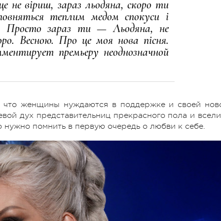
ще не віриш, зараз льодяна, скоро ти
повняться теплим медом спокуси і
во. Просто зараз ти — Льодяна, не
оро. Весною. Про це моя нова пісня.
ментирует премьеру неоднозначной
а, что женщины нуждаются в поддержке и своей нов
евой дух представительниц прекрасного пола и всели
но нужно помнить в первую очередь о любви к себе.