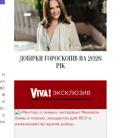
ДОБІРКИ ГОРОСКОПІВ НА 2026
РІК
 и
ых
ас
ЭКСКЛЮЗИВ
 в
 и
ю-
 с
ом