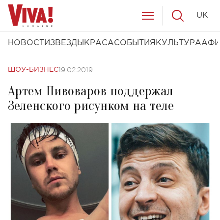
UK
НОВОСТИ
ЗВЕЗДЫ
КРАСА
СОБЫТИЯ
КУЛЬТУРА
АФ
19.02.2019
ШОУ-БИЗНЕС
Артем Пивоваров поддержал
Зеленского рисунком на теле