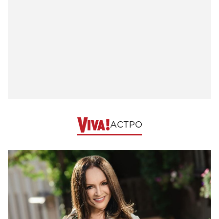
АСТРО