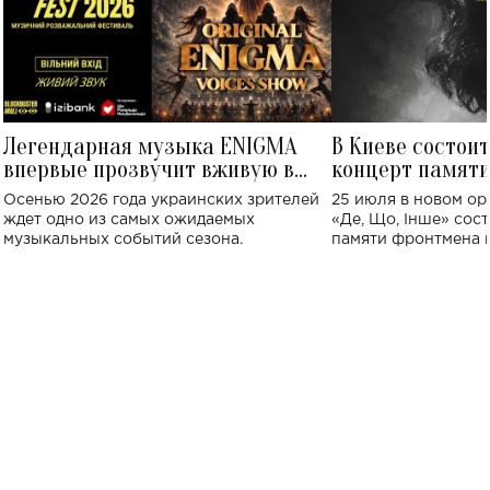
Легендарная музыка ENIGMA
В Киеве состои
впервые прозвучит вживую в
концерт памят
Украине: где состоится концерт
Клименко: более
Осенью 2026 года украинских зрителей
25 июля в новом op
исполнят песн
ждет одно из самых ожидаемых
«Де, Що, Інше» сос
музыкальных событий сезона.
памяти фронтмена
Михаила Клименко. 
особенный музыкал
посвященный артист
стало символом ис
настоящей любви.