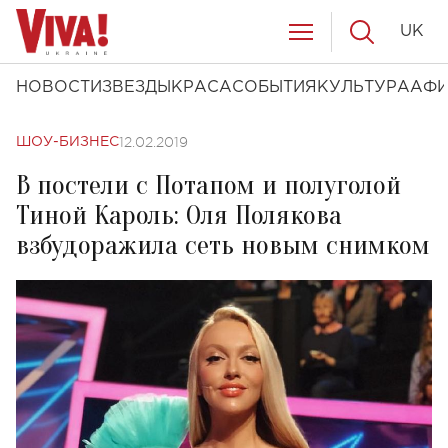
UK
НОВОСТИ
ЗВЕЗДЫ
КРАСА
СОБЫТИЯ
КУЛЬТУРА
АФ
12.02.2019
ШОУ-БИЗНЕС
В постели с Потапом и полуголой
Тиной Кароль: Оля Полякова
взбудоражила сеть новым снимком