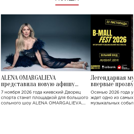
ALENA OMARGALIEVA
Легендарная м
представила новую афишу
впервые прозву
большого концерта во Дворце
Украине: где со
7 ноября 2026 года киевский Дворец
Осенью 2026 года у
спорта
спорта станет площадкой для большого
ждет одно из самы
сольного шоу ALENA OMARGALIEVA.
музыкальных событ
Концерт получил символичное название
«Не пьяная — влюбленная».