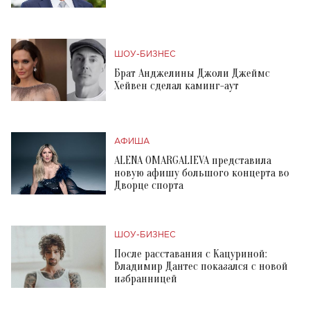
ШОУ-БИЗНЕС
Брат Анджелины Джоли Джеймс
Хейвен сделал каминг-аут
АФИША
ALENA OMARGALIEVA представила
новую афишу большого концерта во
Дворце спорта
ШОУ-БИЗНЕС
После расставания с Кацуриной:
Владимир Дантес показался с новой
избранницей