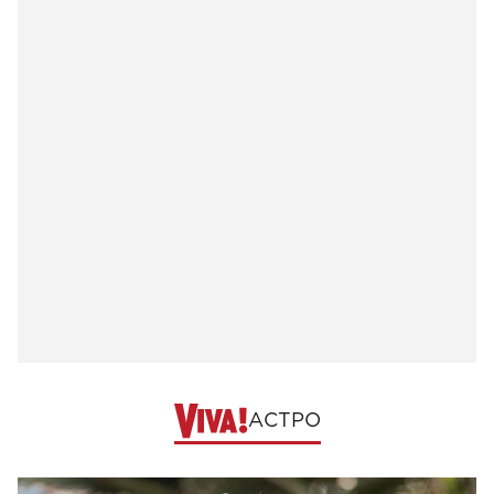
АСТРО