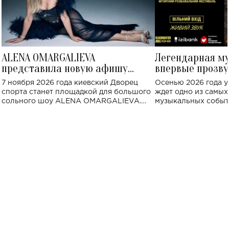
ALENA OMARGALIEVA
Легендарная м
представила новую афишу
впервые прозву
большого концерта во Дворце
Украине: где со
7 ноября 2026 года киевский Дворец
Осенью 2026 года у
спорта
спорта станет площадкой для большого
ждет одно из самы
сольного шоу ALENA OMARGALIEVA.
музыкальных событ
Концерт получил символичное название
«Не пьяная — влюбленная».