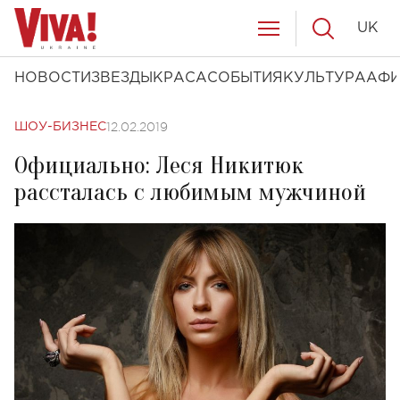
UK
НОВОСТИ
ЗВЕЗДЫ
КРАСА
СОБЫТИЯ
КУЛЬТУРА
АФ
12.02.2019
ШОУ-БИЗНЕС
Официально: Леся Никитюк
рассталась с любимым мужчиной