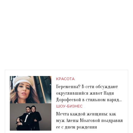
КРАСОТА
Беременна? В сети обсуждают
округлившийся живот Нади
Дорофеевой в стильном наряде
Jean Gritsfeldt
ШОУ-БИЗНЕС
Мечта каждой женщины: как
муж Алены Мозговой поздравил
ее с днем ​​рождения