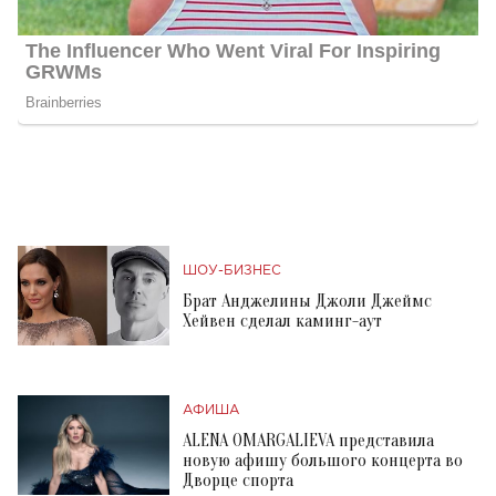
ШОУ-БИЗНЕС
Брат Анджелины Джоли Джеймс
Хейвен сделал каминг-аут
АФИША
ALENA OMARGALIEVA представила
новую афишу большого концерта во
Дворце спорта