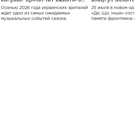
Украине: где состоится концерт
Клименко: более
Осенью 2026 года украинских зрителей
25 июля в новом op
исполнят песн
ждет одно из самых ожидаемых
«Де, Що, Інше» сос
музыкальных событий сезона.
памяти фронтмена
Михаила Клименко. 
особенный музыкал
посвященный артист
стало символом ис
настоящей любви.