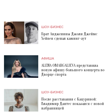
ШОУ-БИЗНЕС
Брат Анджелины Джоли Джеймс
Хейвен сделал каминг-аут
АФИША
ALENA OMARGALIEVA представила
новую афишу большого концерта во
Дворце спорта
ШОУ-БИЗНЕС
После расставания с Кацуриной:
Владимир Дантес показался с новой
избранницей