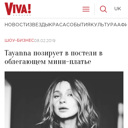
UK
НОВОСТИ
ЗВЕЗДЫ
КРАСА
СОБЫТИЯ
КУЛЬТУРА
АФ
08.02.2019
ШОУ-БИЗНЕС
Tayanna позирует в постели в
облегающем мини-платье