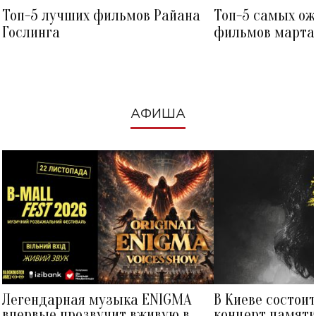
Топ-5 лучших фильмов Райана
Топ-5 самых о
Гослинга
фильмов марта 
посмотреть в к
АФИША
Легендарная музыка ENIGMA
В Киеве состои
впервые прозвучит вживую в
концерт памят