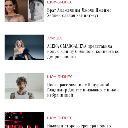
ШОУ-БИЗНЕС
Брат Анджелины Джоли Джеймс
Хейвен сделал каминг-аут
АФИША
ALENA OMARGALIEVA представила
новую афишу большого концерта во
Дворце спорта
ШОУ-БИЗНЕС
После расставания с Кацуриной:
Владимир Дантес показался с новой
избранницей
ШОУ-БИЗНЕС
Назвали второго тренера нового