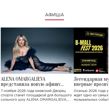
АФИША
ALENA OMARGALIEVA
Легендарная м
представила новую афишу
впервые прозву
большого концерта во Дворце
Украине: где со
7 ноября 2026 года киевский Дворец
Осенью 2026 года у
спорта
спорта станет площадкой для большого
ждет одно из самы
сольного шоу ALENA OMARGALIEVA.
музыкальных событ
Концерт получил символичное название
«Не пьяная — влюбленная».