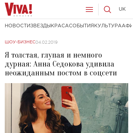
UK
НОВОСТИ
ЗВЕЗДЫ
КРАСА
СОБЫТИЯ
КУЛЬТУРА
АФ
04.02.2019
ШОУ-БИЗНЕС
Я толстая, глупая и немного
дурная: Анна Седокова удивила
неожиданным постом в соцсети