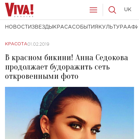
UK
НОВОСТИ
ЗВЕЗДЫ
КРАСА
СОБЫТИЯ
КУЛЬТУРА
АФ
01.02.2019
КРАСОТА
В красном бикини! Анна Седокова
продолжает будоражить сеть
откровенными фото