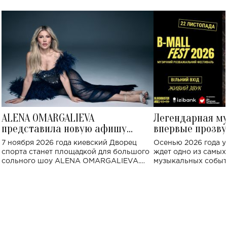
ALENA OMARGALIEVA
Легендарная м
представила новую афишу
впервые прозву
большого концерта во Дворце
Украине: где со
7 ноября 2026 года киевский Дворец
Осенью 2026 года у
спорта
спорта станет площадкой для большого
ждет одно из самы
сольного шоу ALENA OMARGALIEVA.
музыкальных событ
Концерт получил символичное название
«Не пьяная — влюбленная».