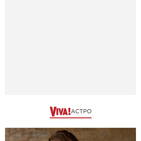
АСТРО