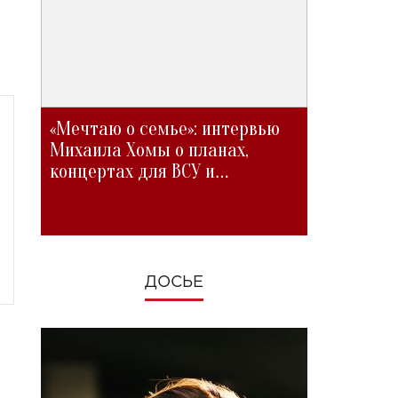
«Мечтаю о семье»: интервью
Михаила Хомы о планах,
концертах для ВСУ и
изменениях во время войны
ДОСЬЕ