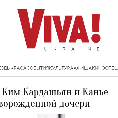
ЕЗДЫ
КРАСА
СОБЫТИЯ
КУЛЬТУРА
АФИША
КИНО
СПЕЦ
: Ким Кардашьян и Канье
оворожденной дочери