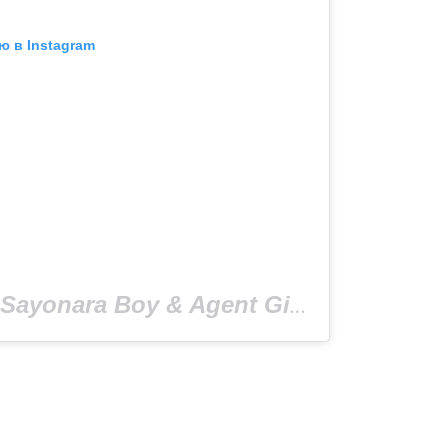
ю в Instagram
Публикация от Sayonara Boy & Agent Girl (@143_sayonara_boy_143)