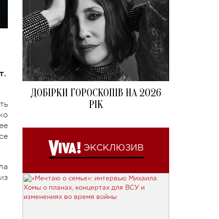
т.
ДОБІРКИ ГОРОСКОПІВ НА 2026
РІК
ть
ко
ее
се
ЭКСКЛЮЗИВ
ла
из