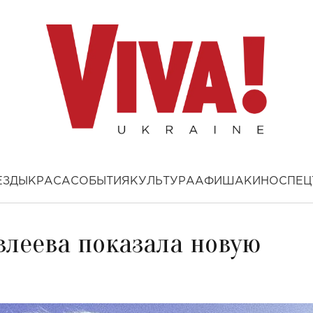
ЕЗДЫ
КРАСА
СОБЫТИЯ
КУЛЬТУРА
АФИША
КИНО
СПЕЦ
влеева показала новую