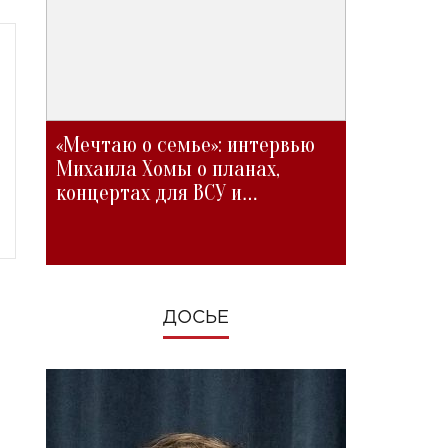
«Мечтаю о семье»: интервью
Михаила Хомы о планах,
концертах для ВСУ и
изменениях во время войны
ДОСЬЕ