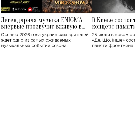
Легендарная музыка ENIGMA
В Киеве состои
впервые прозвучит вживую в
концерт памят
Украине: где состоится концерт
Клименко: более
Осенью 2026 года украинских зрителей
25 июля в новом op
исполнят песн
ждет одно из самых ожидаемых
«Де, Що, Інше» сос
музыкальных событий сезона.
памяти фронтмена
Михаила Клименко. 
особенный музыкал
посвященный артист
стало символом ис
настоящей любви.