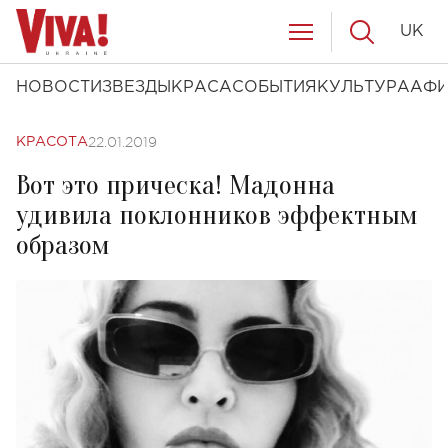
UK
НОВОСТИ
ЗВЕЗДЫ
КРАСА
СОБЫТИЯ
КУЛЬТУРА
АФ
22.01.2019
КРАСОТА
Вот это прическа! Мадонна
удивила поклонников эффектным
образом