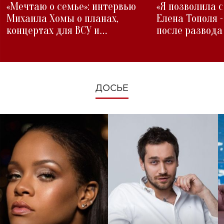
«Мечтаю о семье»: интервью
«Я позволила 
Михаила Хомы о планах,
Елена Тополя 
концертах для ВСУ и
после развода
изменениях во время войны
ДОСЬЕ