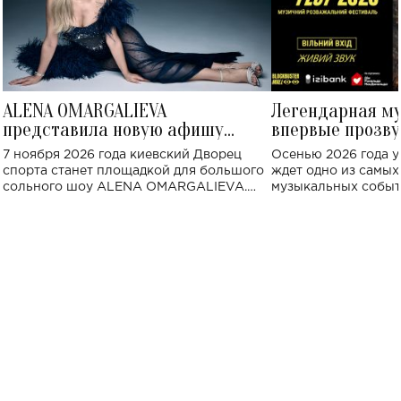
ALENA OMARGALIEVA
Легендарная м
представила новую афишу
впервые прозву
большого концерта во Дворце
Украине: где со
7 ноября 2026 года киевский Дворец
Осенью 2026 года у
спорта
спорта станет площадкой для большого
ждет одно из самы
сольного шоу ALENA OMARGALIEVA.
музыкальных событ
Концерт получил символичное название
«Не пьяная — влюбленная».