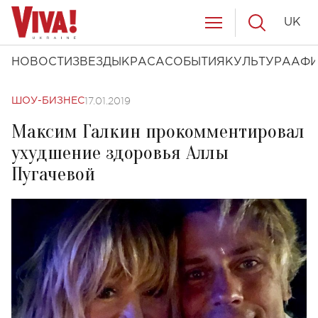
UK
НОВОСТИ
ЗВЕЗДЫ
КРАСА
СОБЫТИЯ
КУЛЬТУРА
АФ
17.01.2019
ШОУ-БИЗНЕС
Максим Галкин прокомментировал
ухудшение здоровья Аллы
Пугачевой