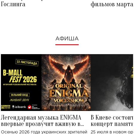
Гослинга
фильмов марта 
посмотреть в к
АФИША
Легендарная музыка ENIGMA
В Киеве состои
впервые прозвучит вживую в
концерт памят
Украине: где состоится концерт
Клименко: более
Осенью 2026 года украинских зрителей
25 июля в новом op