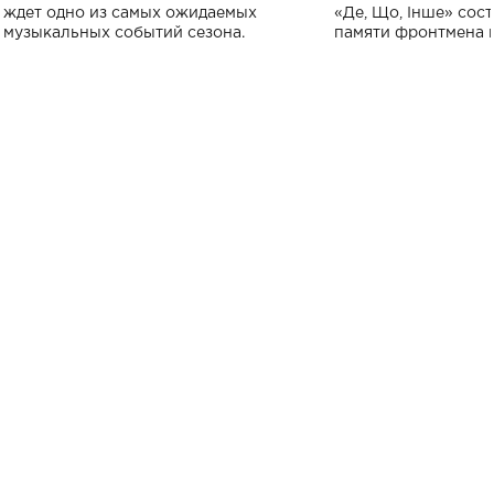
исполнят песн
ждет одно из самых ожидаемых
«Де, Що, Інше» сос
музыкальных событий сезона.
памяти фронтмена
Михаила Клименко. 
особенный музыкал
посвященный артист
стало символом ис
настоящей любви.