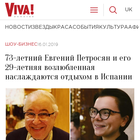
UK
НОВОСТИ
ЗВЕЗДЫ
КРАСА
СОБЫТИЯ
КУЛЬТУРА
АФ
16.01.2019
ШОУ-БИЗНЕС
73-летний Евгений Петросян и его
29-летняя возлюбленная
наслаждаются отдыхом в Испании