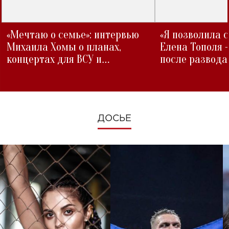
«Мечтаю о семье»: интервью
«Я позволила 
Михаила Хомы о планах,
Елена Тополя 
концертах для ВСУ и
после развода
изменениях во время войны
ДОСЬЕ