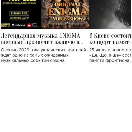
Легендарная музыка ENIGMA
В Киеве состои
впервые прозвучит вживую в
концерт памят
Украине: где состоится концерт
Клименко: более
Осенью 2026 года украинских зрителей
25 июля в новом op
исполнят песн
ждет одно из самых ожидаемых
«Де, Що, Інше» сос
музыкальных событий сезона.
памяти фронтмена
Михаила Клименко. 
особенный музыкал
посвященный артист
стало символом ис
настоящей любви.