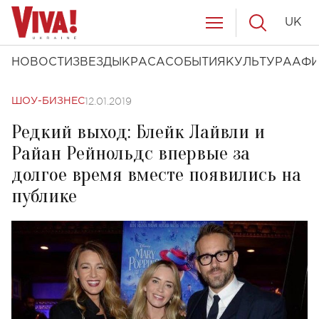
UK
НОВОСТИ
ЗВЕЗДЫ
КРАСА
СОБЫТИЯ
КУЛЬТУРА
АФ
12.01.2019
ШОУ-БИЗНЕС
Редкий выход: Блейк Лайвли и
Райан Рейнольдс впервые за
долгое время вместе появились на
публике