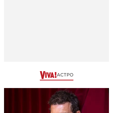
АСТРО