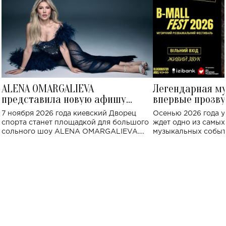
ALENA OMARGALIEVA
Легендарная м
представила новую афишу
впервые прозву
большого концерта во Дворце
Украине: где со
7 ноября 2026 года киевский Дворец
Осенью 2026 года у
спорта
спорта станет площадкой для большого
ждет одно из самы
сольного шоу ALENA OMARGALIEVA.
музыкальных событ
Концерт получил символичное название
«Не пьяная — влюбленная».