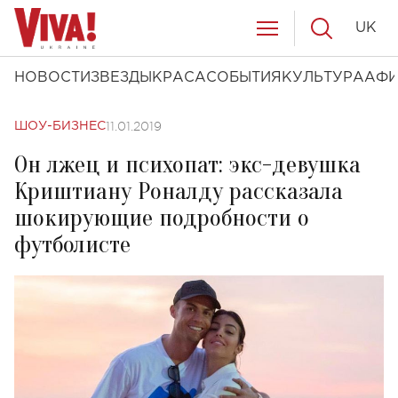
UK
НОВОСТИ
ЗВЕЗДЫ
КРАСА
СОБЫТИЯ
КУЛЬТУРА
АФ
11.01.2019
ШОУ-БИЗНЕС
Он лжец и психопат: экс-девушка
Криштиану Роналду рассказала
шокирующие подробности о
футболисте