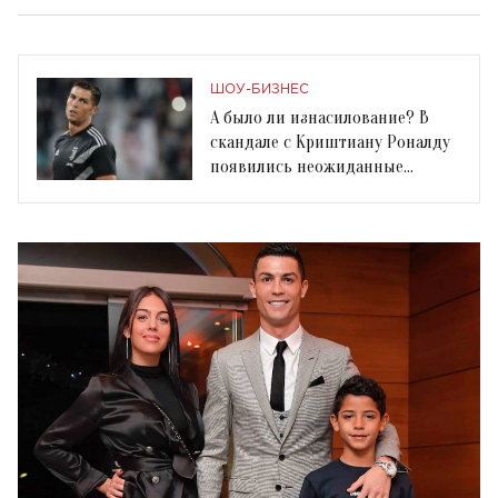
ШОУ-БИЗНЕС
А было ли изнасилование? В
скандале с Криштиану Роналду
появились неожиданные
подробности