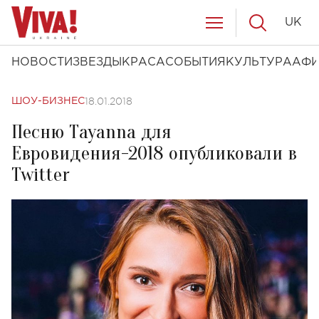
UK
НОВОСТИ
ЗВЕЗДЫ
КРАСА
СОБЫТИЯ
КУЛЬТУРА
АФ
18.01.2018
ШОУ-БИЗНЕС
Песню Тayanna для
Евровидения-2018 опубликовали в
Twitter