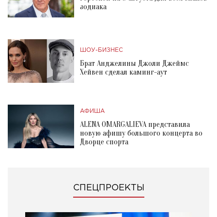
зодиака
ШОУ-БИЗНЕС
Брат Анджелины Джоли Джеймс
Хейвен сделал каминг-аут
АФИША
ALENA OMARGALIEVA представила
новую афишу большого концерта во
Дворце спорта
СПЕЦПРОЕКТЫ