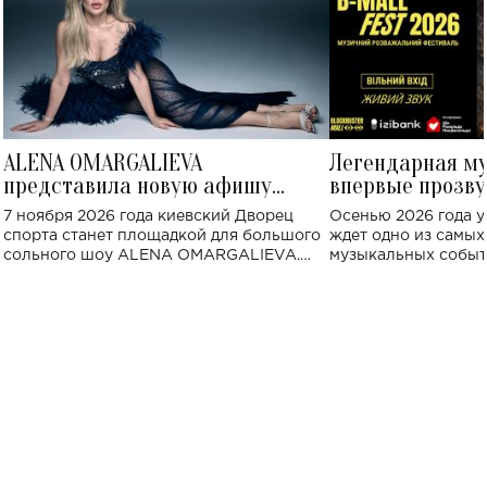
ALENA OMARGALIEVA
Легендарная м
представила новую афишу
впервые прозву
большого концерта во Дворце
Украине: где со
7 ноября 2026 года киевский Дворец
Осенью 2026 года у
спорта
спорта станет площадкой для большого
ждет одно из самы
сольного шоу ALENA OMARGALIEVA.
музыкальных событ
Концерт получил символичное название
«Не пьяная — влюбленная».