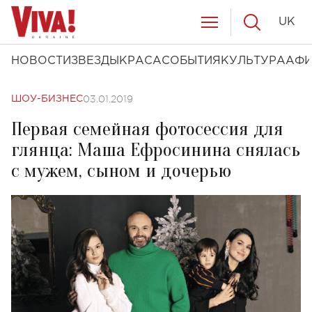
UK
НОВОСТИ
ЗВЕЗДЫ
КРАСА
СОБЫТИЯ
КУЛЬТУРА
АФ
03.01.2019
ШОУ-БИЗНЕС
Первая семейная фотосессия для
глянца: Маша Ефросинина снялась
с мужем, сыном и дочерью