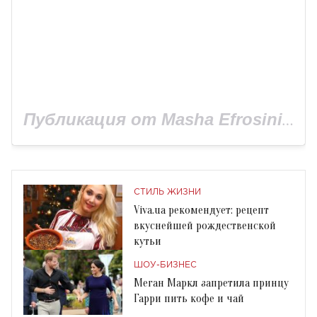
Публикация от Masha Efrosinina (@mashaefrosinina)
СТИЛЬ ЖИЗНИ
Viva.ua рекомендует: рецепт
вкуснейшей рождественской
кутьи
ШОУ-БИЗНЕС
Меган Маркл запретила принцу
Гарри пить кофе и чай