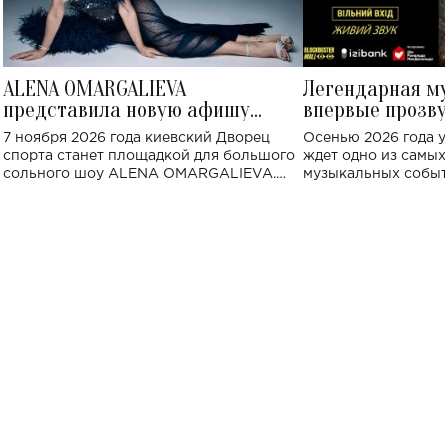
ALENA OMARGALIEVA
Легендарная м
представила новую афишу
впервые прозву
большого концерта во Дворце
Украине: где со
7 ноября 2026 года киевский Дворец
Осенью 2026 года у
спорта
спорта станет площадкой для большого
ждет одно из самы
сольного шоу ALENA OMARGALIEVA.
музыкальных событ
Концерт получил символичное название
«Не пьяная — влюбленная».