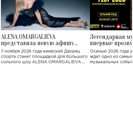
ALENA OMARGALIEVA
Легендарная м
представила новую афишу
впервые прозву
большого концерта во Дворце
Украине: где со
7 ноября 2026 года киевский Дворец
Осенью 2026 года у
спорта
спорта станет площадкой для большого
ждет одно из самы
сольного шоу ALENA OMARGALIEVA.
музыкальных событ
Концерт получил символичное название
«Не пьяная — влюбленная».