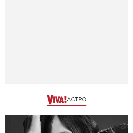
АСТРО