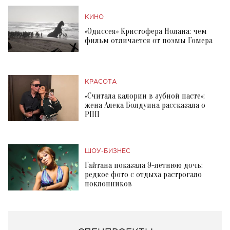
КИНО
«Одиссея» Кристофера Нолана: чем
фильм отличается от поэмы Гомера
КРАСОТА
«Считала калории в зубной пасте»:
жена Алека Болдуина рассказала о
РПП
ШОУ-БИЗНЕС
Гайтана показала 9-летнюю дочь:
редкое фото с отдыха растрогало
поклонников