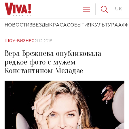
UK
НОВОСТИ
ЗВЕЗДЫ
КРАСА
СОБЫТИЯ
КУЛЬТУРА
АФ
21.12.2018
ШОУ-БИЗНЕС
Вера Брежнева опубликовала
редкое фото с мужем
Константином Меладзе