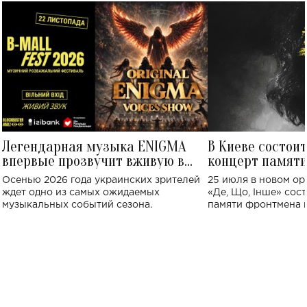
Легендарная музыка ENIGMA
В Киеве состои
впервые прозвучит вживую в
концерт памят
Украине: где состоится концерт
Клименко: более
Осенью 2026 года украинских зрителей
25 июля в новом op
исполнят песн
ждет одно из самых ожидаемых
«Де, Що, Інше» сос
музыкальных событий сезона.
памяти фронтмена
Михаила Клименко. 
особенный музыкал
посвященный артист
стало символом ис
настоящей любви.