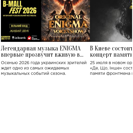
Легендарная музыка ENIGMA
В Киеве состои
впервые прозвучит вживую в
концерт памят
Украине: где состоится концерт
Клименко: более
Осенью 2026 года украинских зрителей
25 июля в новом op
исполнят песн
ждет одно из самых ожидаемых
«Де, Що, Інше» сос
музыкальных событий сезона.
памяти фронтмена
Михаила Клименко. 
особенный музыкал
посвященный артист
стало символом ис
настоящей любви.