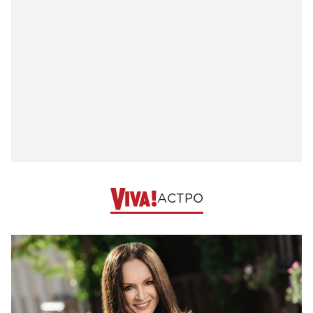
АСТРО