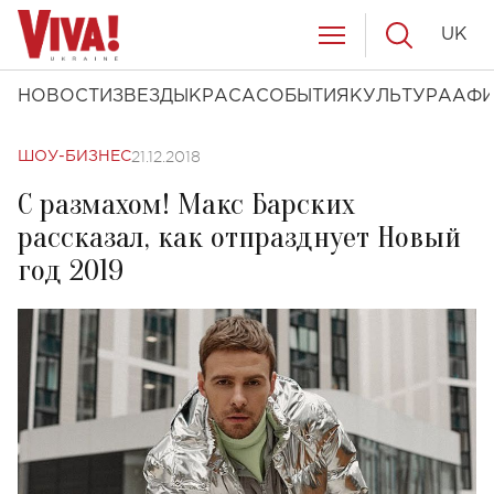
UK
НОВОСТИ
ЗВЕЗДЫ
КРАСА
СОБЫТИЯ
КУЛЬТУРА
АФ
21.12.2018
ШОУ-БИЗНЕС
С размахом! Макс Барских
рассказал, как отпразднует Новый
год 2019